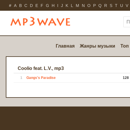
#
A
B
C
D
E
F
G
H
I
J
K
L
M
N
O
P
Q
R
S
T
U
V
Главная
Жанры музыки
Топ
Coolio feat. L.V., mp3
1
Gangs's Paradise
128