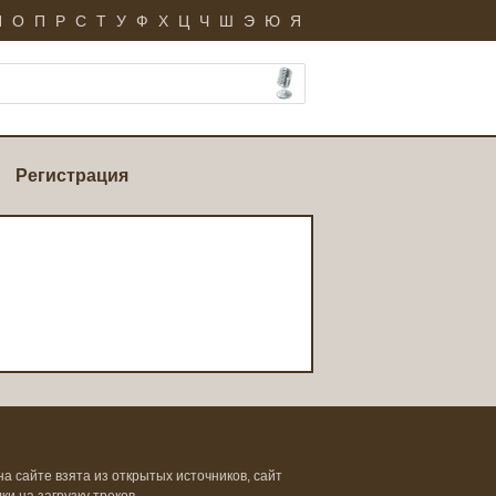
Н
О
П
Р
С
Т
У
Ф
Х
Ц
Ч
Ш
Э
Ю
Я
Регистрация
на сайте взята из открытых источников, сайт