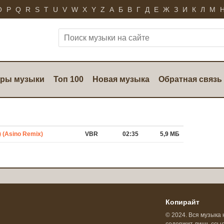
O
P
Q
R
S
T
U
V
W
X
Y
Z
А
Б
В
Г
Д
Е
Ж
З
И
К
Л
М
ры музыки
Топ 100
Новая музыка
Обратная связь
) (Asino Remix)
VBR
02:35
5,9 МБ
Копирайт
© 2024. Вся музыка 