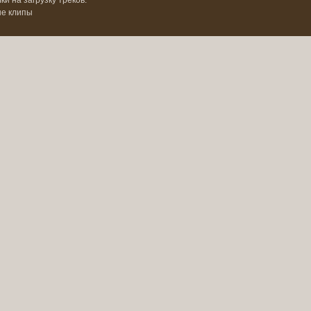
и на загрузку треков.
ые клипы