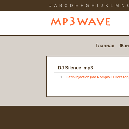
#
A
B
C
D
E
F
G
H
I
J
K
L
M
N
Главная
Жан
DJ Silence, mp3
1
Latin Injection (Me Rompio El Corazon