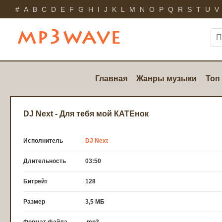
#
A
B
C
D
E
F
G
H
I
J
K
L
M
N
O
P
Q
R
S
T
U
V
Главная
Жанры музыки
Топ
DJ Next - Для тебя мой КАТЕнок
Исполнитель
DJ Next
Длительность
03:50
Битрейт
128
Размер
3,5 МБ