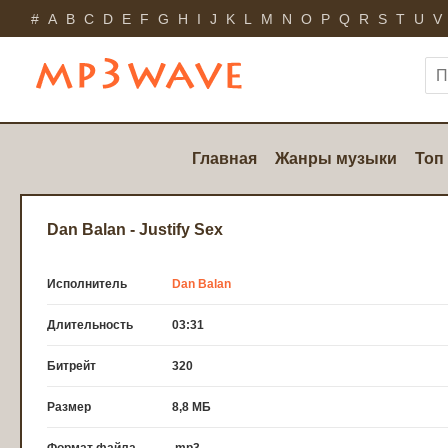
#
A
B
C
D
E
F
G
H
I
J
K
L
M
N
O
P
Q
R
S
T
U
V
Главная
Жанры музыки
Топ
Dan Balan - Justify Sex
Исполнитель
Dan Balan
Длительность
03:31
Битрейт
320
Размер
8,8 МБ