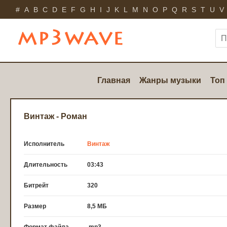
#
A
B
C
D
E
F
G
H
I
J
K
L
M
N
O
P
Q
R
S
T
U
V
Главная
Жанры музыки
Топ
Винтаж - Роман
Исполнитель
Винтаж
Длительность
03:43
Битрейт
320
Размер
8,5 МБ