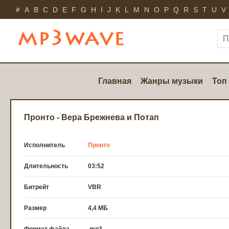
#
A
B
C
D
E
F
G
H
I
J
K
L
M
N
O
P
Q
R
S
T
U
V
Главная
Жанры музыки
Топ
Пронто - Вера Брежнева и Потап
Исполнитель
Пронто
Длительность
03:52
Битрейт
VBR
Размер
4,4 МБ