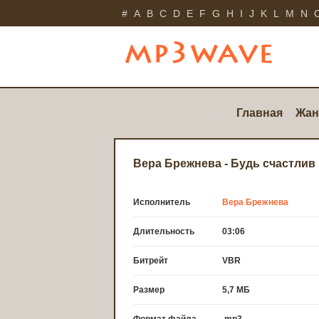
#
A
B
C
D
E
F
G
H
I
J
K
L
M
N
Главная
Жан
Вера Брежнева - Будь счастлив
Исполнитель
Вера Брежнева
Длительность
03:06
Битрейт
VBR
Размер
5,7 МБ