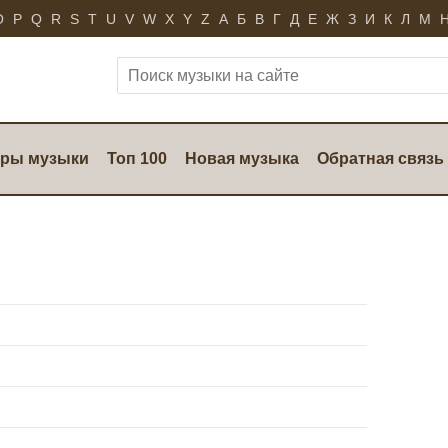
O
P
Q
R
S
T
U
V
W
X
Y
Z
А
Б
В
Г
Д
Е
Ж
З
И
К
Л
М
ры музыки
Топ 100
Новая музыка
Обратная связь