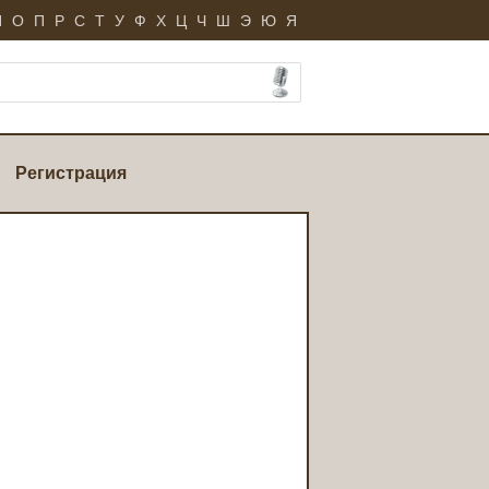
Н
О
П
Р
С
Т
У
Ф
Х
Ц
Ч
Ш
Э
Ю
Я
Регистрация