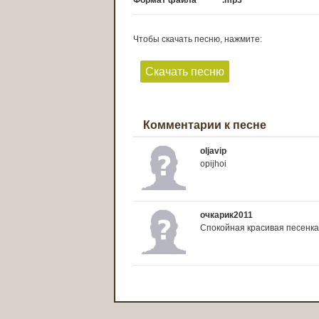
Формат файла
.mp3
Чтобы скачать песню, нажмите:
Скачать песню
Комментарии к песне
oljavip
opijhoi
очкарик2011
Спокойная красивая песенка