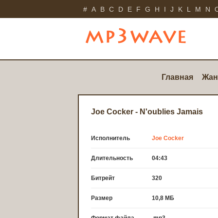
#
A
B
C
D
E
F
G
H
I
J
K
L
M
N
Главная
Жан
Joe Cocker - N'oublies Jamais
Исполнитель
Joe Cocker
Длительность
04:43
Битрейт
320
Размер
10,8 МБ