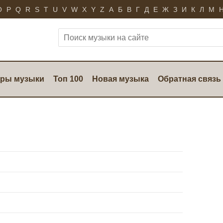
O
P
Q
R
S
T
U
V
W
X
Y
Z
А
Б
В
Г
Д
Е
Ж
З
И
К
Л
М
ры музыки
Топ 100
Новая музыка
Обратная связь