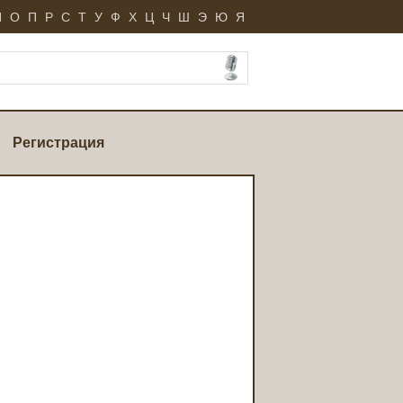
Н
О
П
Р
С
Т
У
Ф
Х
Ц
Ч
Ш
Э
Ю
Я
Регистрация