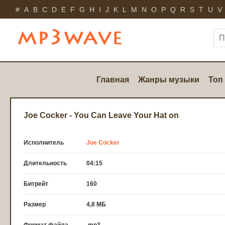
#
A
B
C
D
E
F
G
H
I
J
K
L
M
N
O
P
Q
R
S
T
U
V
Главная
Жанры музыки
Топ
Joe Cocker - You Can Leave Your Hat on
Исполнитель
Joe Cocker
Длительность
04:15
Битрейт
160
Размер
4,8 МБ