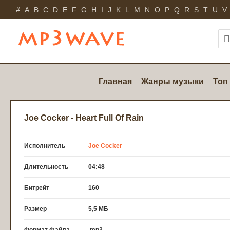
#
A
B
C
D
E
F
G
H
I
J
K
L
M
N
O
P
Q
R
S
T
U
V
Главная
Жанры музыки
Топ
Joe Cocker - Heart Full Of Rain
Исполнитель
Joe Cocker
Длительность
04:48
Битрейт
160
Размер
5,5 МБ