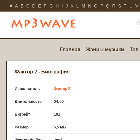
#
A
B
C
D
E
F
G
H
I
J
K
L
M
N
O
P
Q
R
S
T
U
V
Главная
Жанры музыки
Топ
Фактор 2 - Биография
Исполнитель
Фактор 2
Длительность
04:00
Битрейт
192
Размер
5,5 МБ