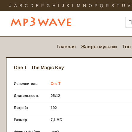
#
A
B
C
D
E
F
G
H
I
J
K
L
M
N
O
P
Q
R
S
T
U
V
Главная
Жанры музыки
Топ
One T - The Magic Key
Исполнитель
One T
Длительность
05:12
Битрейт
192
Размер
7,1 МБ