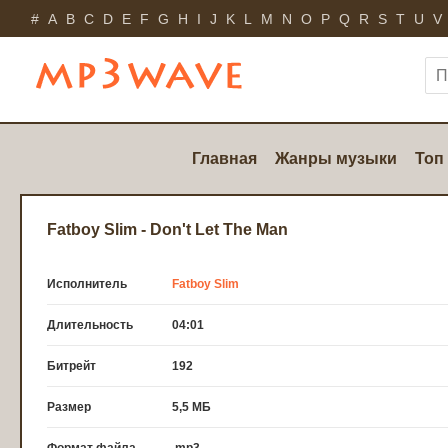
#
A
B
C
D
E
F
G
H
I
J
K
L
M
N
O
P
Q
R
S
T
U
V
Главная
Жанры музыки
Топ
Fatboy Slim - Don't Let The Man
Исполнитель
Fatboy Slim
Длительность
04:01
Битрейт
192
Размер
5,5 МБ