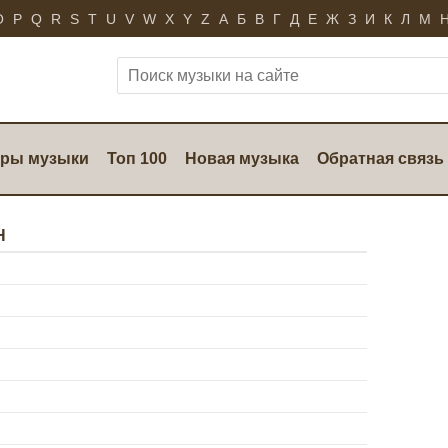
O
P
Q
R
S
T
U
V
W
X
Y
Z
А
Б
В
Г
Д
Е
Ж
З
И
К
Л
М
ры музыки
Топ 100
Новая музыка
Обратная связь
Н