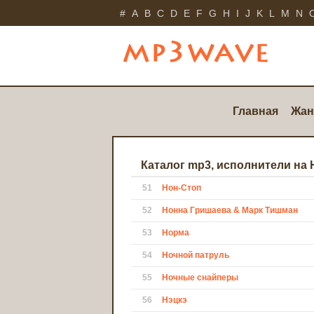
#
A
B
C
D
E
F
G
H
I
J
K
L
M
N
Главная
Жан
Каталог mp3, исполнители на 
51
Нон-Стоп
52
Нонна Гришаева & Марк Тишман
53
Норма
54
Ночной патруль
55
Ночные снайперы
56
Нэцкэ