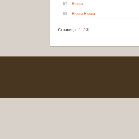
57
Нюша
58
Нюша Нюша
1
2
3
Страницы: