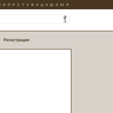
Н
О
П
Р
С
Т
У
Ф
Х
Ц
Ч
Ш
Э
Ю
Я
Регистрация