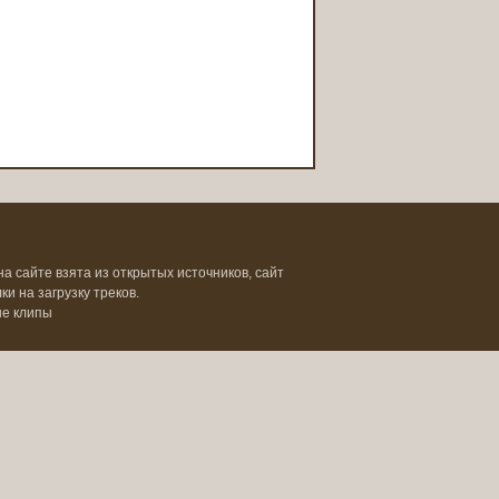
на сайте взята из открытых источников, сайт
и на загрузку треков.
ые клипы