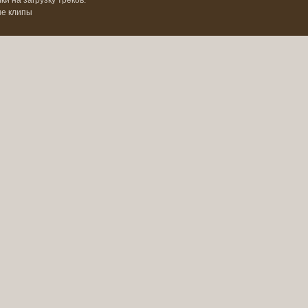
и на загрузку треков.
ые клипы