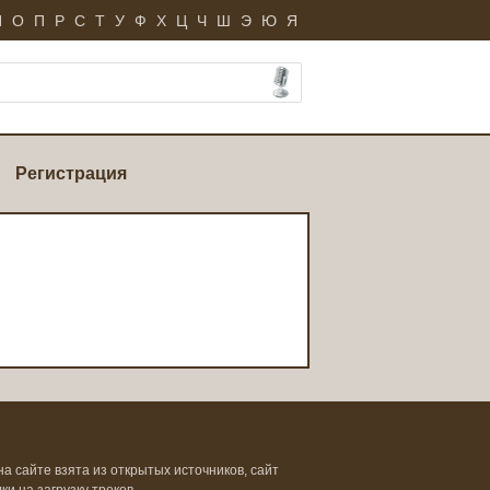
Н
О
П
Р
С
Т
У
Ф
Х
Ц
Ч
Ш
Э
Ю
Я
Регистрация
на сайте взята из открытых источников, сайт