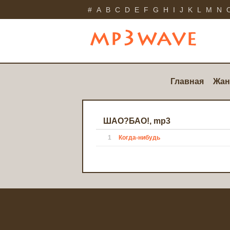
#
A
B
C
D
E
F
G
H
I
J
K
L
M
N
Главная
Жан
ШАО?БАО!, mp3
1
Когда-нибудь