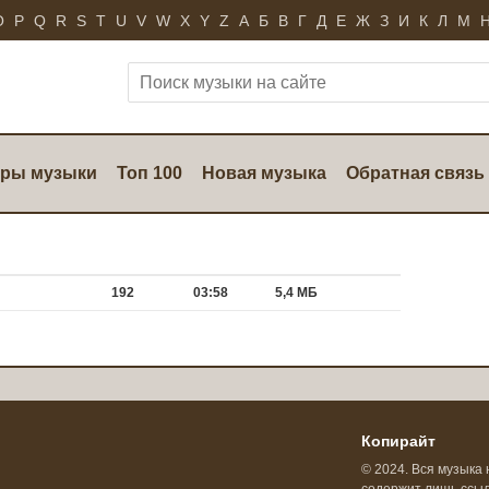
O
P
Q
R
S
T
U
V
W
X
Y
Z
А
Б
В
Г
Д
Е
Ж
З
И
К
Л
М
ры музыки
Топ 100
Новая музыка
Обратная связь
192
03:58
5,4 МБ
Копирайт
© 2024. Вся музыка 