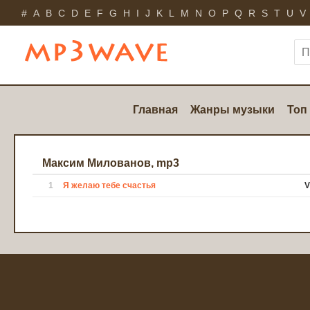
#
A
B
C
D
E
F
G
H
I
J
K
L
M
N
O
P
Q
R
S
T
U
V
Главная
Жанры музыки
Топ
Максим Милованов, mp3
1
Я желаю тебе счастья