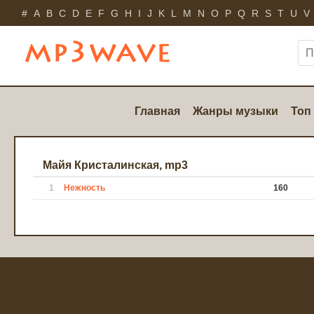
#
A
B
C
D
E
F
G
H
I
J
K
L
M
N
O
P
Q
R
S
T
U
V
Главная
Жанры музыки
Топ
Майя Кристалинская, mp3
1
Нежность
160