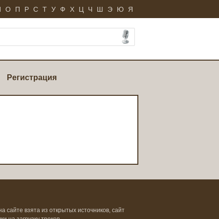
Н
О
П
Р
С
Т
У
Ф
Х
Ц
Ч
Ш
Э
Ю
Я
Регистрация
на сайте взята из открытых источников, сайт