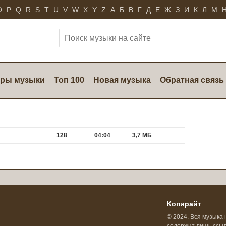
O
P
Q
R
S
T
U
V
W
X
Y
Z
А
Б
В
Г
Д
Е
Ж
З
И
К
Л
М
ры музыки
Топ 100
Новая музыка
Обратная связь
128
04:04
3,7 МБ
Копирайт
© 2024. Вся музыка 