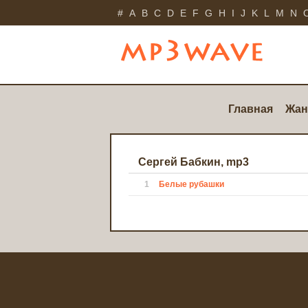
#
A
B
C
D
E
F
G
H
I
J
K
L
M
N
Главная
Жан
Сергей Бабкин, mp3
1
Белые рубашки