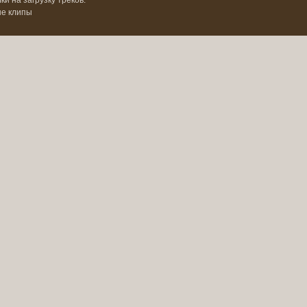
и на загрузку треков.
ые клипы