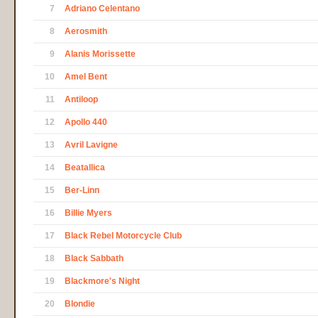
7
Adriano Celentano
8
Aerosmith
9
Alanis Morissette
10
Amel Bent
11
Antiloop
12
Apollo 440
13
Avril Lavigne
14
Beatallica
15
Ber-Linn
16
Billie Myers
17
Black Rebel Motorcycle Club
18
Black Sabbath
19
Blackmore's Night
20
Blondie