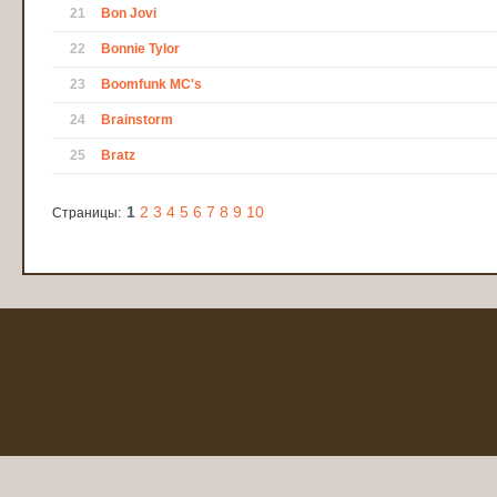
21
Bon Jovi
22
Bonnie Tylor
23
Boomfunk MC's
24
Brainstorm
25
Bratz
1
2
3
4
5
6
7
8
9
10
Страницы: