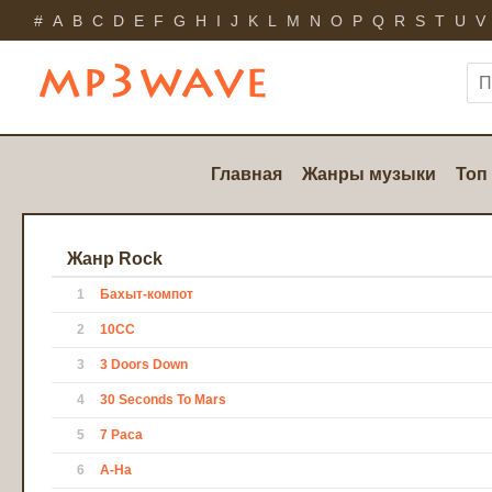
#
A
B
C
D
E
F
G
H
I
J
K
L
M
N
O
P
Q
R
S
T
U
V
Главная
Жанры музыки
Топ
Жанр Rock
1
Бахыт-компот
2
10CC
3
3 Doors Down
4
30 Seconds To Mars
5
7 Раса
6
A-Ha