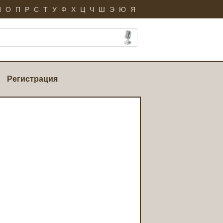
Н
О
П
Р
С
Т
У
Ф
Х
Ц
Ч
Ш
Э
Ю
Я
Регистрация