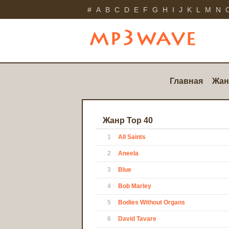
#
A
B
C
D
E
F
G
H
I
J
K
L
M
N
Главная
Жан
Жанр Top 40
1
All Saints
2
Aneela
3
Blue
4
Bob Marley
5
Bodies Without Organs
6
David Tavare