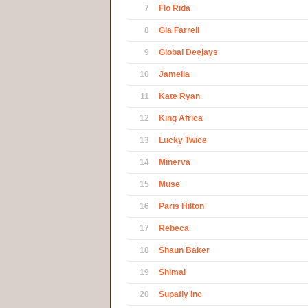
7
Flo Rida
8
Gia Farrell
9
Global Deejays
10
Jamelia
11
Kate Ryan
12
King Africa
13
Lucky Twice
14
Minerva
15
Muse
16
Paris Hilton
17
Rebeca
18
Shaun Baker
19
Shimai
20
Supafly Inc