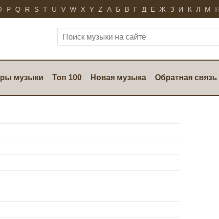
O
P
Q
R
S
T
U
V
W
X
Y
Z
А
Б
В
Г
Д
Е
Ж
З
И
К
Л
М
ры музыки
Топ 100
Новая музыка
Обратная связь