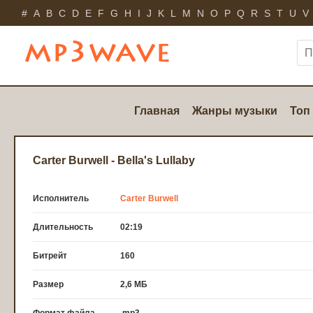
#
A
B
C
D
E
F
G
H
I
J
K
L
M
N
O
P
Q
R
S
T
U
V
Главная
Жанры музыки
Топ
Carter Burwell - Bella's Lullaby
Исполнитель
Carter Burwell
Длительность
02:19
Битрейт
160
Размер
2,6 МБ