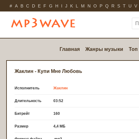
#
A
B
C
D
E
F
G
H
I
J
K
L
M
N
O
P
Q
R
S
T
U
V
Главная
Жанры музыки
Топ
Жаклин - Купи Мне Любовь
Исполнитель
Жаклин
Длительность
03:52
Битрейт
160
Размер
4,4 МБ