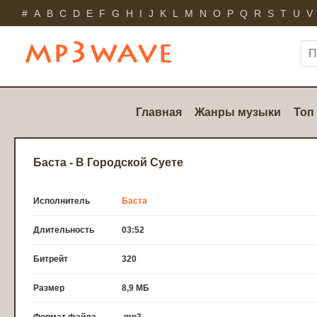
#
A
B
C
D
E
F
G
H
I
J
K
L
M
N
O
P
Q
R
S
T
U
V
Главная
Жанры музыки
Топ
Баста - В Городской Суете
Исполнитель
Баста
Длительность
03:52
Битрейт
320
Размер
8,9 МБ