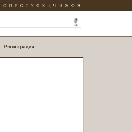
Н
О
П
Р
С
Т
У
Ф
Х
Ц
Ч
Ш
Э
Ю
Я
Регистрация