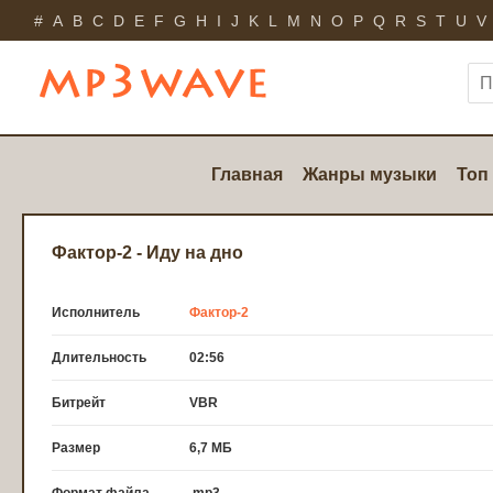
#
A
B
C
D
E
F
G
H
I
J
K
L
M
N
O
P
Q
R
S
T
U
V
Главная
Жанры музыки
Топ
Фактор-2 - Иду на дно
Исполнитель
Фактор-2
Длительность
02:56
Битрейт
VBR
Размер
6,7 МБ