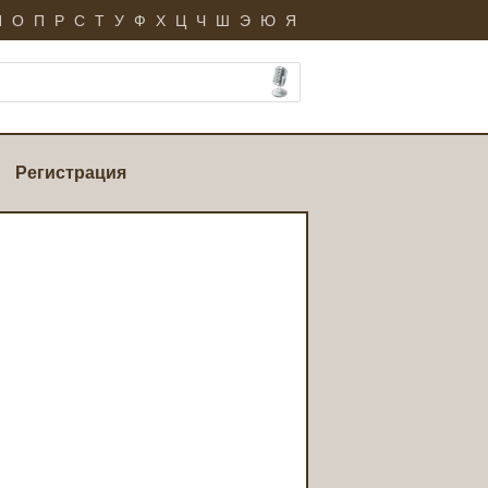
Н
О
П
Р
С
Т
У
Ф
Х
Ц
Ч
Ш
Э
Ю
Я
Регистрация