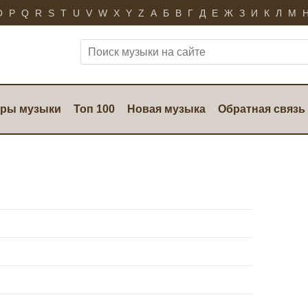
O
P
Q
R
S
T
U
V
W
X
Y
Z
А
Б
В
Г
Д
Е
Ж
З
И
К
Л
М
ры музыки
Топ 100
Новая музыка
Обратная связь