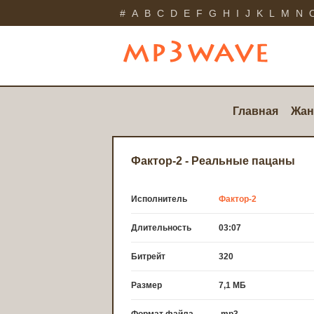
#
A
B
C
D
E
F
G
H
I
J
K
L
M
N
Главная
Жан
Фактор-2 - Реальные пацаны
Исполнитель
Фактор-2
Длительность
03:07
Битрейт
320
Размер
7,1 МБ