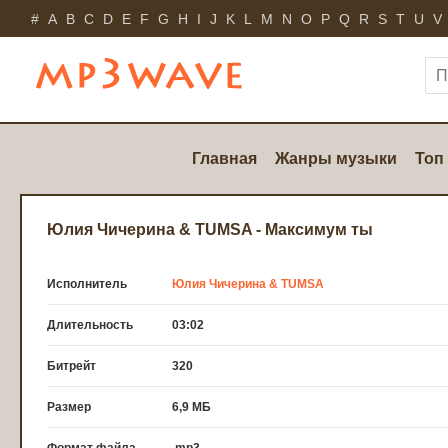
#
A
B
C
D
E
F
G
H
I
J
K
L
M
N
O
P
Q
R
S
T
U
V
Главная
Жанры музыки
Топ
Юлия Чичерина & TUMSA - Максимум ты
Исполнитель
Юлия Чичерина & TUMSA
Длительность
03:02
Битрейт
320
Размер
6,9 МБ