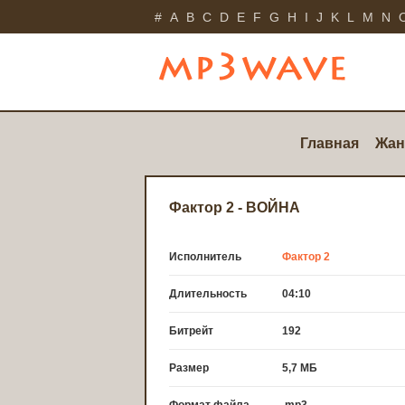
#
A
B
C
D
E
F
G
H
I
J
K
L
M
N
Главная
Жан
Фактор 2 - ВОЙНА
Исполнитель
Фактор 2
Длительность
04:10
Битрейт
192
Размер
5,7 МБ