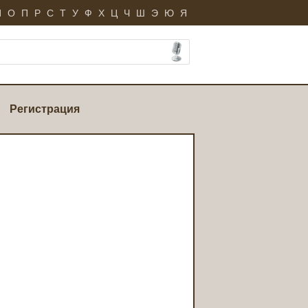
Н
О
П
Р
С
Т
У
Ф
Х
Ц
Ч
Ш
Э
Ю
Я
Регистрация