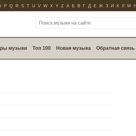
O
P
Q
R
S
T
U
V
W
X
Y
Z
А
Б
В
Г
Д
Е
Ж
З
И
К
Л
М
ры музыки
Топ 100
Новая музыка
Обратная связь