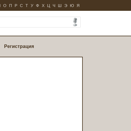
Н
О
П
Р
С
Т
У
Ф
Х
Ц
Ч
Ш
Э
Ю
Я
Регистрация