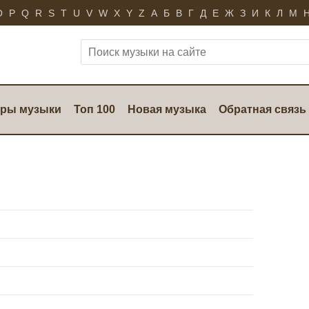
O
P
Q
R
S
T
U
V
W
X
Y
Z
А
Б
В
Г
Д
Е
Ж
З
И
К
Л
М
ры музыки
Топ 100
Новая музыка
Обратная связь