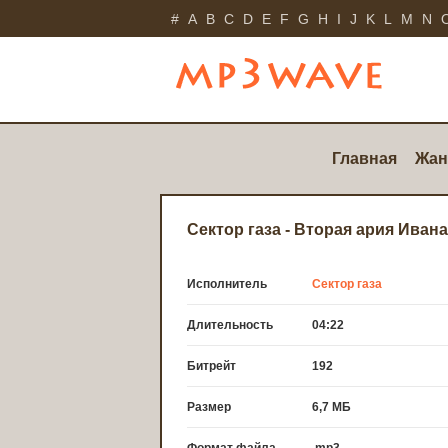
#
A
B
C
D
E
F
G
H
I
J
K
L
M
N
Главная
Жан
Сектор газа - Вторая ария Ивана
Исполнитель
Сектор газа
Длительность
04:22
Битрейт
192
Размер
6,7 МБ