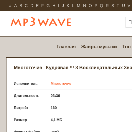
#
A
B
C
D
E
F
G
H
I
J
K
L
M
N
O
P
Q
R
S
T
U
V
Главная
Жанры музыки
Топ
Многоточие - Кудрявая !!!-3 Восклицательных 3н
Исполнитель
Многоточие
Длительность
03:36
Битрейт
160
Размер
4,1 МБ