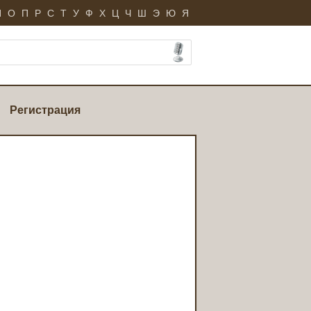
Н
О
П
Р
С
Т
У
Ф
Х
Ц
Ч
Ш
Э
Ю
Я
Регистрация