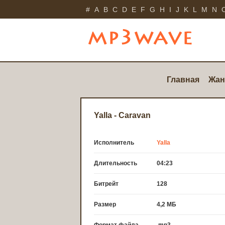
#
A
B
C
D
E
F
G
H
I
J
K
L
M
N
Главная
Жан
Yalla - Caravan
Исполнитель
Yalla
Длительность
04:23
Битрейт
128
Размер
4,2 МБ