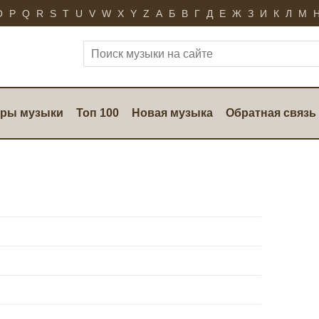
O
P
Q
R
S
T
U
V
W
X
Y
Z
А
Б
В
Г
Д
Е
Ж
З
И
К
Л
М
ры музыки
Топ 100
Новая музыка
Обратная связь