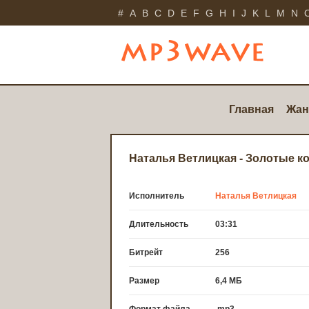
#
A
B
C
D
E
F
G
H
I
J
K
L
M
N
Главная
Жан
Наталья Ветлицкая - Золотые к
Исполнитель
Наталья Ветлицкая
Длительность
03:31
Битрейт
256
Размер
6,4 МБ