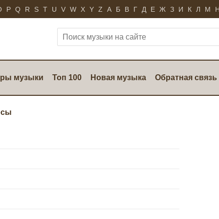
O
P
Q
R
S
T
U
V
W
X
Y
Z
А
Б
В
Г
Д
Е
Ж
З
И
К
Л
М
ры музыки
Топ 100
Новая музыка
Обратная связь
осы