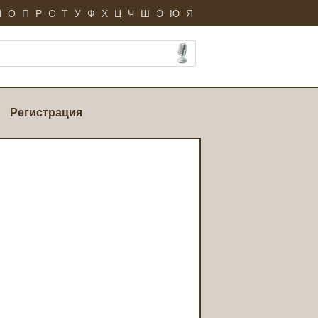
Н
О
П
Р
С
Т
У
Ф
Х
Ц
Ч
Ш
Э
Ю
Я
Регистрация